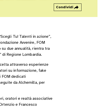
Condividi
“Scegli Tu! Talenti in azione”,
a Fondazione Avvenire, FOM
su due annualità, rientra tra
le” di Regione Lombardia.
scelta attraverso esperienze
atori su informazione, fake
ri FOM dedicati
e seguite da Alchemilla, per
i, oratori e realtà associative
’Ortenzio e Francesco