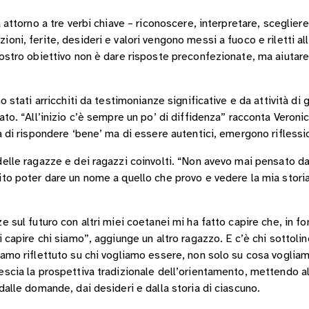
 attorno a tre verbi chiave – riconoscere, interpretare, sceglier
ni, ferite, desideri e valori vengono messi a fuoco e riletti alla
ostro obiettivo non è dare risposte preconfezionate, ma aiutare
o stati arricchiti da testimonianze significative e da attività di
ato. “All’inizio c’è sempre un po’ di diffidenza” racconta Veron
a di rispondere ‘bene’ ma di essere autentici, emergono riflessio
delle ragazze e dei ragazzi coinvolti. “Non avevo mai pensato d
to poter dare un nome a quello che provo e vedere la mia storia
 sul futuro con altri miei coetanei mi ha fatto capire che, in fo
 capire chi siamo”, aggiunge un altro ragazzo. E c’è chi sottoline
amo riflettuto su chi vogliamo essere, non solo su cosa vogliamo 
scia la prospettiva tradizionale dell’orientamento, mettendo a
dalle domande, dai desideri e dalla storia di ciascuno.