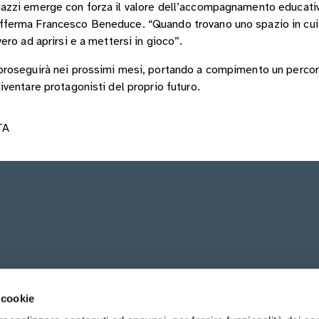
agazzi emerge con forza il valore dell’accompagnamento educativ
 afferma Francesco Beneduce. “Quando trovano uno spazio in cu
vero ad aprirsi e a mettersi in gioco”.
” proseguirà nei prossimi mesi, portando a compimento un percor
diventare protagonisti del proprio futuro.
TA
enire ETS
Visita il sito di Avvenire
 cookie