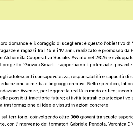
 loro domande e il coraggio di scegliere: è questo l’obiettivo di 
ragazze e ragazzi tra i 15 e i 19 anni, realizzato e promosso d
e Alchemilla Cooperativa Sociale. Avviato nel 2026 e sviluppato 
e al progetto “Giovani Smart – supportiamo il potenziale giovani
negli adolescenti consapevolezza, responsabilità e capacità di 
educazione ai media e linguaggi creativi. Nello specifico, labor
ndazione Avvenire, per leggere la realtà in modo critico; incont
elle possibili traiettorie future; attività teatrali e partecipativ
la trasformazione di idee e vissuti in azioni concrete.
sul territorio, coinvolgendo oltre 300 giovani tra scuole superior
te, con l’intervento dei formatori Gabriele Pendola, Veronica D