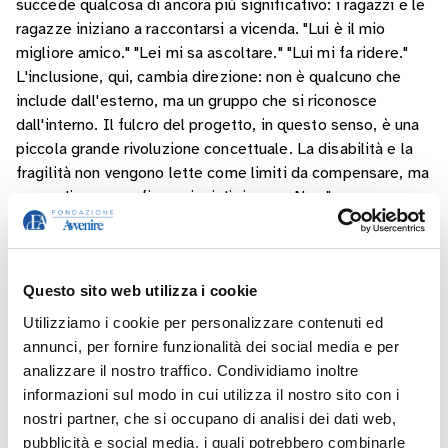
succede qualcosa di ancora più significativo: i ragazzi e le
ragazze iniziano a raccontarsi a vicenda. "Lui è il mio
migliore amico." "Lei mi sa ascoltare." "Lui mi fa ridere."
L'inclusione, qui, cambia direzione: non è qualcuno che
include dall'esterno, ma un gruppo che si riconosce
dall'interno. Il fulcro del progetto, in questo senso, è una
piccola grande rivoluzione concettuale. La disabilità e la
fragilità non vengono lette come limiti da compensare, ma
come diverse configurazioni di risorse. Non "cosa non
riesco a fare", ma "come funziona il mio modo di fare le
cose". E questo vale per tutti, non solo per chi porta
fragilità evidenti.
Questo sito web utilizza i cookie
Nel laboratorio teatrale il corpo entra in gioco: si cammina,
Utilizziamo i cookie per personalizzare contenuti ed
ci si ferma, si guida il gruppo. La leadership non è un
annunci, per fornire funzionalità dei social media e per
privilegio di pochi — è un'esperienza che tutti possono
analizzare il nostro traffico. Condividiamo inoltre
attraversare. E tutti provano, nessuno resta fuori. È in
informazioni sul modo in cui utilizza il nostro sito con i
questo spazio che accade qualcosa di raro: giovani spesso
nostri partner, che si occupano di analisi dei dati web,
raccontati attraverso le loro mancanze diventano autori,
pubblicità e social media, i quali potrebbero combinarle