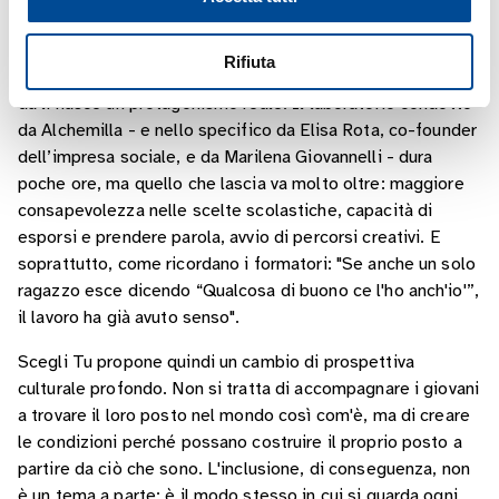
gruppo. Competenze decisive che, se riconosciute,
consentono a ragazzi e ragazze di “cambiare postura”:
Rifiuta
quello che veniva visto come debolezza diventa risorsa, e
da lì nasce un protagonismo reale. Il laboratorio condotto
da Alchemilla - e nello specifico da Elisa Rota, co-founder
dell’impresa sociale, e da Marilena Giovannelli - dura
poche ore, ma quello che lascia va molto oltre: maggiore
consapevolezza nelle scelte scolastiche, capacità di
esporsi e prendere parola, avvio di percorsi creativi. E
soprattutto, come ricordano i formatori: "Se anche un solo
ragazzo esce dicendo “Qualcosa di buono ce l'ho anch'io'”,
il lavoro ha già avuto senso".
Scegli Tu propone quindi un cambio di prospettiva
culturale profondo. Non si tratta di accompagnare i giovani
a trovare il loro posto nel mondo così com'è, ma di creare
le condizioni perché possano costruire il proprio posto a
partire da ciò che sono. L'inclusione, di conseguenza, non
è un tema a parte: è il modo stesso in cui si guarda ogni